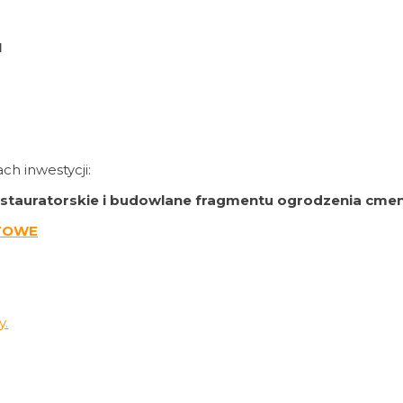
I
h inwestycji:
stauratorskie i budowlane fragmentu ogrodzenia cme
TOWE
.
.
.