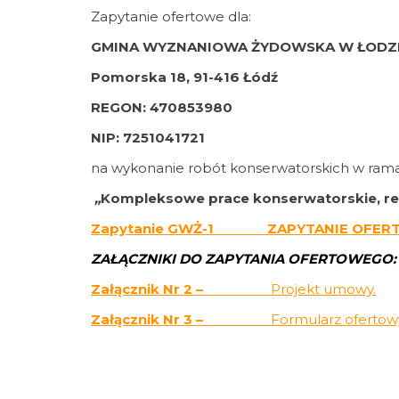
Zapytanie ofertowe dla:
GMINA WYZNANIOWA ŻYDOWSKA W ŁODZ
Pomorska 18,
91-416 Łódź
REGON: 470853980
NIP: 7251041721
na wykonanie robót konserwatorskich w ramac
„
Kompleksowe prace konserwatorskie, re
Zapytanie GWŻ-1 ZAPYTANIE OFER
ZAŁĄCZNIKI DO ZAPYTANIA OFERTOWEGO:
Załącznik Nr 2 –
Projekt umowy.
Załącznik Nr 3 –
Formularz ofertowy
Załącznik Nr 4 –
Wzór wykazu robót
Załącznik Nr 5 –
Wzór wykazu osób