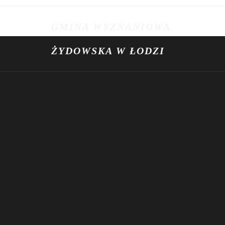
Przejdź
do
GMINA WYZNANIOWA
treści
ŻYDOWSKA W ŁODZI